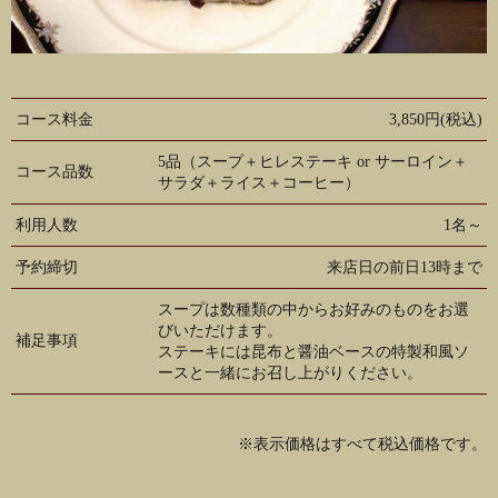
コース料金
3,850円(税込)
5品（スープ＋ヒレステーキ or サーロイン＋
コース品数
サラダ＋ライス＋コーヒー）
利用人数
1名～
予約締切
来店日の前日13時まで
スープは数種類の中からお好みのものをお選
びいただけます。
補足事項
ステーキには昆布と醤油ベースの特製和風ソ
ースと一緒にお召し上がりください。
※表示価格はすべて税込価格です。